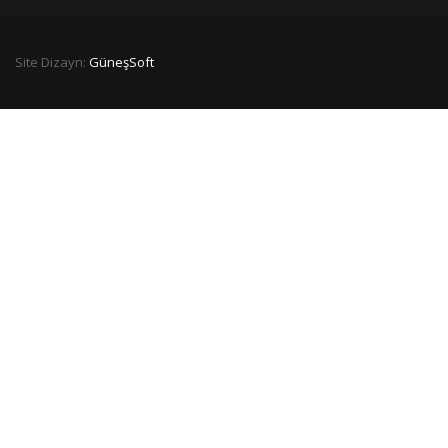
Site Dizayn:
GüneşSoft