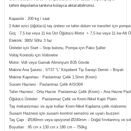
tahini depolama tankına kolayca aktarabilirsiniz.
Kapasite : 200 kg / saat
2 Adet ezici (öğütücü) taş ünitesi ve tahin dolum ve transferi için pompa
Güç : 7,5 kw veya 11 kw Üst Öğütücü Motor + 7,5 kw veya 11 kw Alt
Elektrik: 380V 50hz 3 faz
Üniteler için Start – Stop butonu, Pompa için Pako Şalter
Voltaj Kontrolü için Voltmetre
Motor: Volt veya Gamak Aliminyum B35 Gövde
Makine Ana Şasesi : ST37 “L” Köşebent Tip Sanayi Demiri – Boyalı
Makine Kaportası : Paslanmaz Çelik 1,5mm (Krom)
Susam Haznesi : Paslanmaz Çelik AISI304
Tahin Haznesi : Orta Hazne Paslanmaz Çelik (Krom) – Ana Hazne Pas
Öğütücü Üniteler : Paslanmaz Çelik ve Krom-Nikel Kaplı Platin
Taş mekanizması ve ayar kolları Krom-Nikel Kaplama çelik malzeme
Susam Haznesi için susam kontrol sensörü ve uyarı buzzeri
Taş Çapı : Ø180mm veya opsiyonel Ø240mm – Doğal fırınlanmış ve sıkışt
Boyutları : 95 cm x 130 cm x 180 cm – 750kg