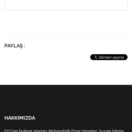
PAYLAŞ :
HAKKIMIZDA
EYG'nin faaliyet alanları; Mühendislik Proje Yönetimi, Susam İşleme