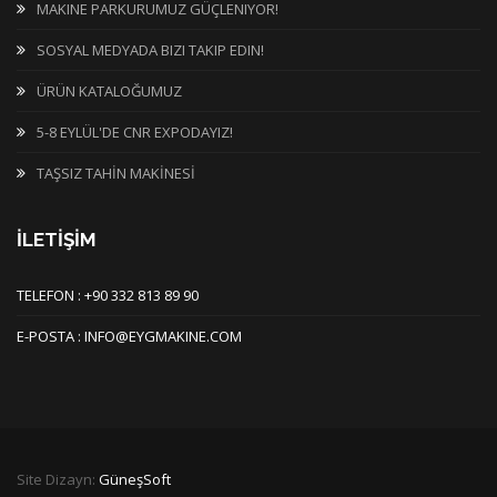
MAKINE PARKURUMUZ GÜÇLENIYOR!
SOSYAL MEDYADA BIZI TAKIP EDIN!
ÜRÜN KATALOĞUMUZ
5-8 EYLÜL'DE CNR EXPODAYIZ!
TAŞSIZ TAHİN MAKİNESİ
İLETİŞİM
TELEFON : +90 332 813 89 90
E-POSTA : INFO@EYGMAKINE.COM
Site Dizayn:
GüneşSoft