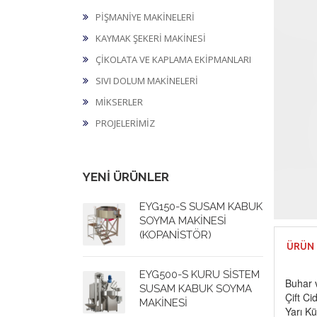
PİŞMANİYE MAKİNELERİ
KAYMAK ŞEKERİ MAKİNESİ
ÇİKOLATA VE KAPLAMA EKİPMANLARI
SIVI DOLUM MAKİNELERİ
MİKSERLER
PROJELERİMİZ
YENİ ÜRÜNLER
EYG150-S SUSAM KABUK
SOYMA MAKİNESİ
(KOPANİSTÖR)
ÜRÜN 
EYG500-S KURU SİSTEM
Buhar 
SUSAM KABUK SOYMA
Çift Ci
MAKİNESİ
Yarı Kü