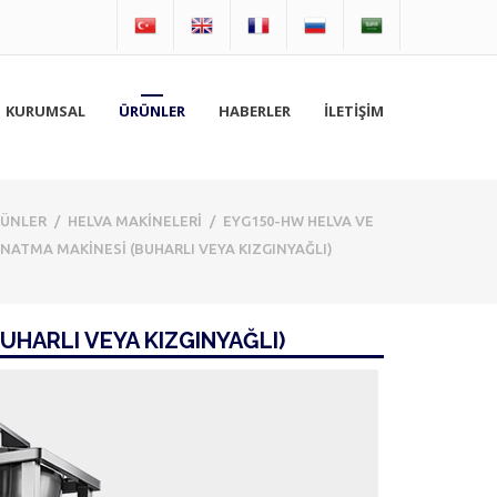
KURUMSAL
ÜRÜNLER
HABERLER
İLETİŞİM
RÜNLER
/
HELVA MAKİNELERİ
/
EYG150-HW HELVA VE
YNATMA MAKİNESİ (BUHARLI VEYA KIZGINYAĞLI)
UHARLI VEYA KIZGINYAĞLI)