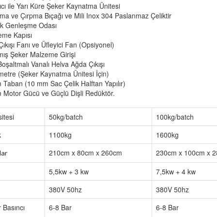
rıcı ile Yarı Küre Şeker Kaynatma Ünitesi
rma ve Çırpma Bıçağı ve Mili Inox 304 Paslanmaz Çeliktir
irik Genleşme Odası
eme Kapısı
ıkışı Fanı ve Üfleyici Fan (Opsiyonel)
ış Şeker Malzeme Girişi
Boşaltmalı Vanalı Helva Ağda Çıkışı
etre (Şeker Kaynatma Ünitesi İçin)
 Taban (10 mm Sac Çelik Halftan Yapılır)
 Motor Gücü ve Güçlü Dişli Redüktör.
itesi
50kg/batch
100kg/batch
k
1100kg
1600kg
210cm x 80cm x 260cm
230cm x 100cm x 
lar
5,5kw + 3 kw
7,5kw + 4 kw
380V 50hz
380V 50hz
 Basıncı
6-8 Bar
6-8 Bar