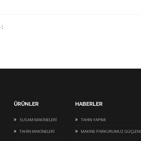
 :
ÜRÜNLER
HABERLER
SUSAM MAKİNELERİ
TAHIN YAPIMI
TAHİN MAKİNELERİ
MAKINE PARKURUMUZ GÜÇLENI