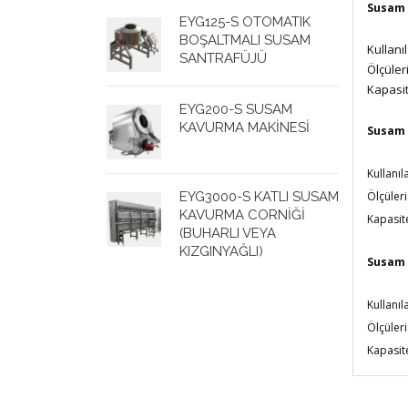
Susam 
EYG125-S OTOMATIK
BOŞALTMALI SUSAM
Kullanı
SANTRAFÜJÜ
Ölçüle
Kapasi
EYG200-S SUSAM
KAVURMA MAKİNESİ
Susam 
Kullanı
EYG3000-S KATLI SUSAM
Ölçüle
KAVURMA CORNİĞİ
Kapasit
(BUHARLI VEYA
KIZGINYAĞLI)
Susam 
Kullanı
Ölçüle
Kapasit