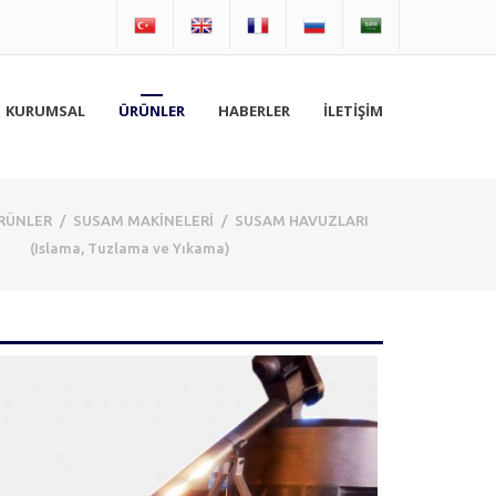
KURUMSAL
ÜRÜNLER
HABERLER
İLETİŞİM
RÜNLER
/
SUSAM MAKİNELERİ
/
SUSAM HAVUZLARI
(Islama, Tuzlama ve Yıkama)