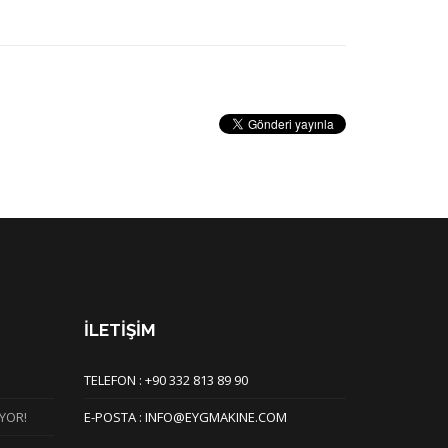
İLETİŞİM
TELEFON : +90 332 813 89 90
YOR!
E-POSTA : INFO@EYGMAKINE.COM