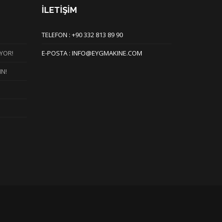
İLETİŞİM
TELEFON : +90 332 813 89 90
YOR!
E-POSTA : INFO@EYGMAKINE.COM
IN!