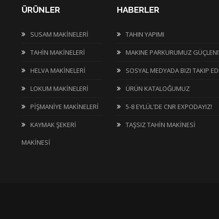
ÜRÜNLER
HABERLER
SUSAM MAKİNELERİ
TAHIN YAPIMI
TAHİN MAKİNELERİ
MAKINE PARKURUMUZ GÜÇLENI
HELVA MAKİNELERİ
SOSYAL MEDYADA BIZI TAKIP ED
LOKUM MAKİNELERİ
ÜRÜN KATALOĞUMUZ
PİŞMANİYE MAKİNELERİ
5-8 EYLÜL'DE CNR EXPODAYIZ!
KAYMAK ŞEKERİ
TAŞSIZ TAHİN MAKİNESİ
MAKİNESİ