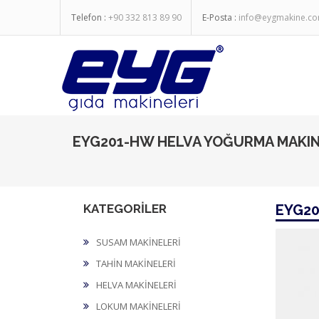
Telefon :
+90 332 813 89 90
E-Posta :
info@eygmakine.c
EYG201-HW HELVA YOĞURMA MAKINE
KATEGORİLER
EYG20
SUSAM MAKİNELERİ
TAHİN MAKİNELERİ
HELVA MAKİNELERİ
LOKUM MAKİNELERİ