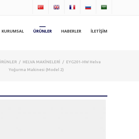
KURUMSAL
ÜRÜNLER
HABERLER
İLETİŞİM
ÜRÜNLER
/
HELVA MAKİNELERİ
/
EYG201-HW Helva
Yoğurma Makinesi (Model 2)