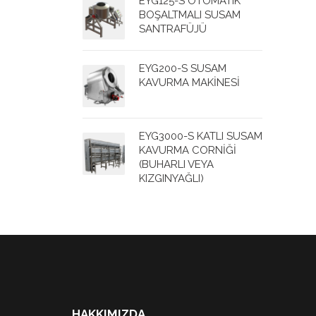
EYG125-S OTOMATIK
BOŞALTMALI SUSAM
SANTRAFÜJÜ
EYG200-S SUSAM
KAVURMA MAKİNESİ
EYG3000-S KATLI SUSAM
KAVURMA CORNİĞİ
(BUHARLI VEYA
KIZGINYAĞLI)
HAKKIMIZDA