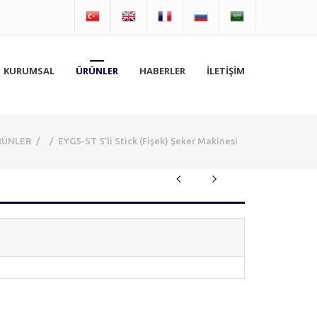
KURUMSAL
ÜRÜNLER
HABERLER
İLETİŞİM
RÜNLER
/
/
EYG5-ST 5'li Stick (Fişek) Şeker Makinesi