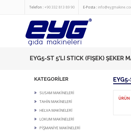
Telefon :
+90 332 813 89 90
E-Posta :
info@eygmakine.c
EYG5-ST 5'LI STICK (FIŞEK) ŞEKER M
KATEGORİLER
EYG5-
SUSAM MAKİNELERİ
ÜRÜN 
TAHİN MAKİNELERİ
HELVA MAKİNELERİ
LOKUM MAKİNELERİ
PİŞMANİYE MAKİNELERİ