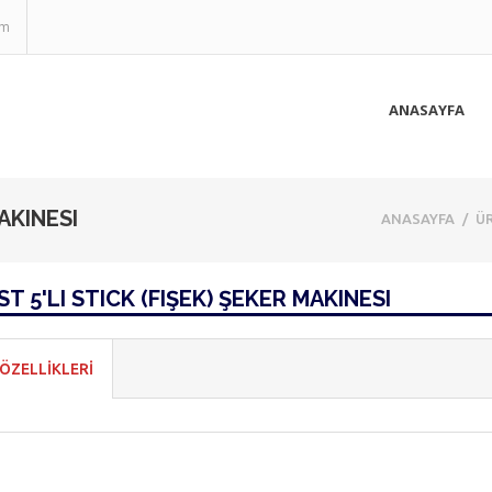
om
ANASAYFA
AKINESI
ANASAYFA
/
Ü
ST 5'LI STICK (FIŞEK) ŞEKER MAKINESI
ÖZELLİKLERİ