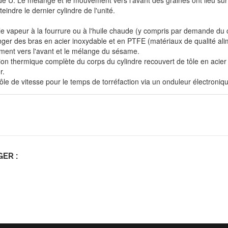
e U. Le mélange et le mouvement vers l'avant des graines ont lieu sur 
teindre le dernier cylindre de l'unité.
e vapeur à la fourrure ou à l'huile chaude (y compris par demande du c
nger des bras en acier inoxydable et en PTFE (matériaux de qualité ali
ent vers l'avant et le mélange du sésame.
tion thermique complète du corps du cylindre recouvert de tôle en acier 
r.
ôle de vitesse pour le temps de torréfaction via un onduleur électroniq
ER :