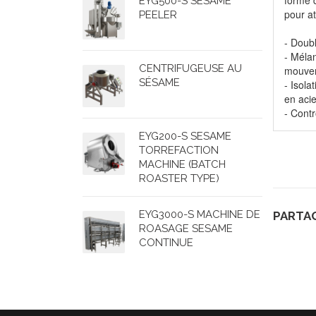
forme d
EYG500-S SESAME
pour at
PEELER
- Doubl
- Méla
CENTRIFUGEUSE AU
mouvem
SÉSAME
- Isola
en acie
- Contr
EYG200-S SESAME
TORREFACTION
MACHINE (BATCH
ROASTER TYPE)
EYG3000-S MACHINE DE
PARTAG
ROASAGE SESAME
CONTINUE