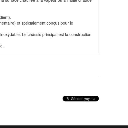
la surface chauffée à la vapeur ou à l'huile chaude
lient).
mentaire) et spécialement conçus pour le
inoxydable. Le châssis principal est la construction
ue.