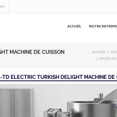
com
ACCUEİL
NOTRE ENTREPR
GHT MACHINE DE CUISSON
ACCUEİL
/
NOS
/
EYG70-TD 
-TD ELECTRIC TURKISH DELIGHT MACHINE DE